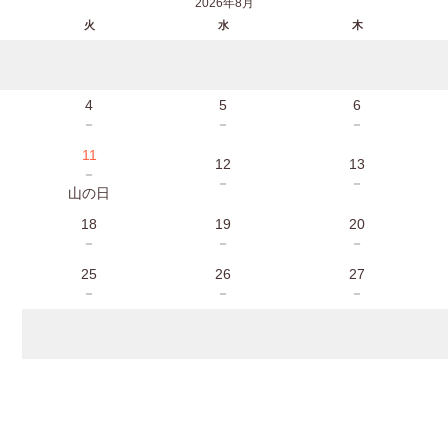
2026年8月
火
水
木
4
5
6
－
－
－
11
12
13
－
－
－
山の日
18
19
20
－
－
－
25
26
27
－
－
－