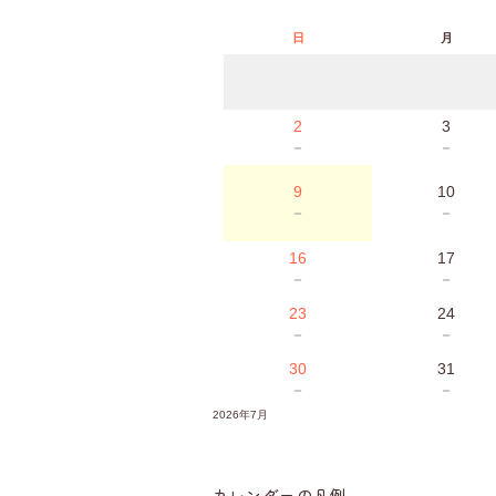
日
月
2
3
－
－
9
10
－
－
16
17
－
－
23
24
－
－
30
31
－
－
2026年7月
カレンダーの凡例