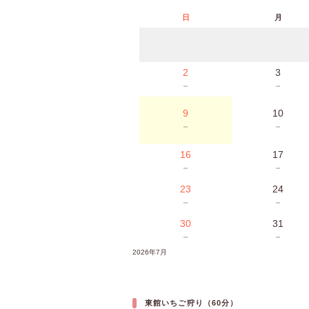
日
月
2
3
－
－
9
10
－
－
16
17
－
－
23
24
－
－
30
31
－
－
2026年7月
東館いちご狩り（60分）