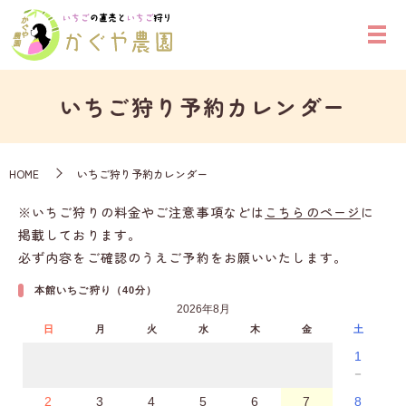
いちご狩り予約カレンダー
HOME
いちご狩り予約カレンダー
※いちご狩りの料金やご注意事項などは
こちらのページ
に
掲載しております。
必ず内容をご確認のうえご予約をお願いいたします。
本館いちご狩り（40分）
2026年8月
日
月
火
水
木
金
土
1
－
2
3
4
5
6
7
8