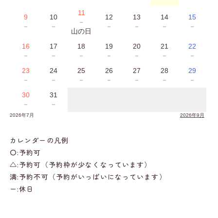
11
9
10
12
13
14
15
－
－
－
－
－
－
－
山の日
16
17
18
19
20
21
22
－
－
－
－
－
－
－
23
24
25
26
27
28
29
－
－
－
－
－
－
－
30
31
－
－
2026年7月
2026年9月
カレンダーの凡例
〇:予約可
△:予約可（予約枠が少なくなっています）
満:予約不可（予約がいっぱいになっています）
ー:休日