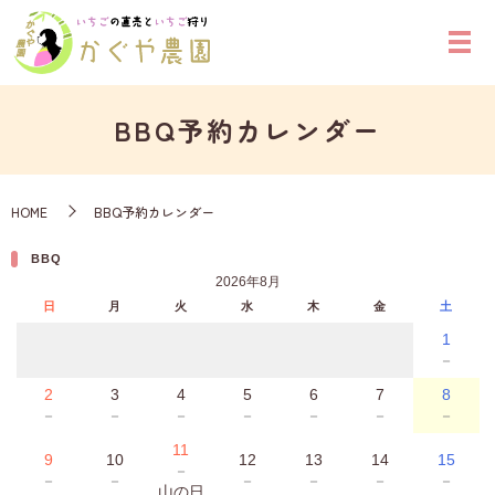
BBQ予約カレンダー
HOME
BBQ予約カレンダー
BBQ
2026年8月
日
月
火
水
木
金
土
1
－
2
3
4
5
6
7
8
－
－
－
－
－
－
－
11
9
10
12
13
14
15
－
－
－
－
－
－
－
山の日