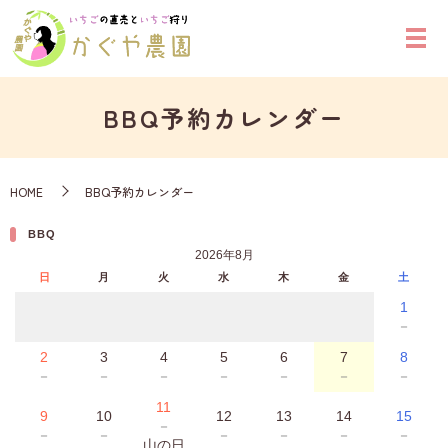
BBQ予約カレンダー
HOME
BBQ予約カレンダー
BBQ
2026年8月
日
月
火
水
木
金
土
1
－
2
3
4
5
6
7
8
－
－
－
－
－
－
－
11
9
10
12
13
14
15
－
－
－
－
－
－
－
山の日