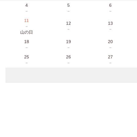
4
5
6
－
－
－
11
12
13
－
－
－
山の日
18
19
20
－
－
－
25
26
27
－
－
－