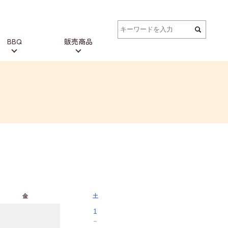
BBQ
販売商品
金
土
1
－