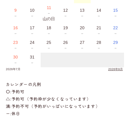
11
9
10
12
13
14
15
－
－
－
－
－
－
－
山の日
16
17
18
19
20
21
22
－
－
－
－
－
－
－
23
24
25
26
27
28
29
－
－
－
－
－
－
－
30
31
－
－
2026年7月
2026年9月
カレンダーの凡例
〇:予約可
△:予約可（予約枠が少なくなっています）
満:予約不可（予約がいっぱいになっています）
ー:休日