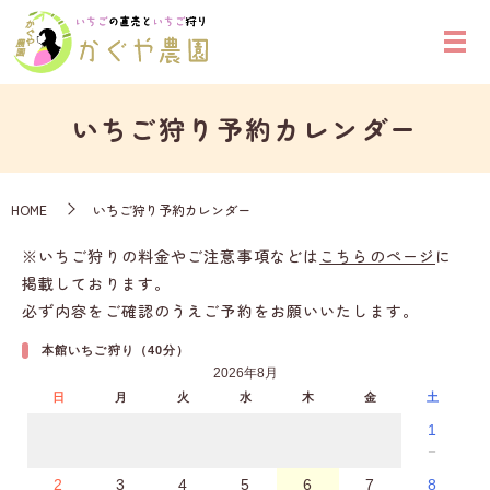
いちご狩り予約カレンダー
HOME
いちご狩り予約カレンダー
※いちご狩りの料金やご注意事項などは
こちらのページ
に
掲載しております。
必ず内容をご確認のうえご予約をお願いいたします。
本館いちご狩り（40分）
2026年8月
日
月
火
水
木
金
土
1
－
2
3
4
5
6
7
8