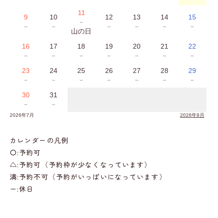
11
9
10
12
13
14
15
－
－
－
－
－
－
－
山の日
16
17
18
19
20
21
22
－
－
－
－
－
－
－
23
24
25
26
27
28
29
－
－
－
－
－
－
－
30
31
－
－
2026年7月
2026年9月
カレンダーの凡例
〇:予約可
△:予約可（予約枠が少なくなっています）
満:予約不可（予約がいっぱいになっています）
ー:休日