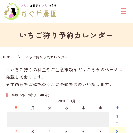
いちご狩り予約カレンダー
HOME
いちご狩り予約カレンダー
※いちご狩りの料金やご注意事項などは
こちらのページ
に
掲載しております。
必ず内容をご確認のうえご予約をお願いいたします。
本館いちご狩り（40分）
2026年8月
日
月
火
水
木
金
土
1
－
2
3
4
5
6
7
8