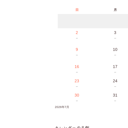
日
月
2
3
－
－
9
10
－
－
16
17
－
－
23
24
－
－
30
31
－
－
2026年7月
カレンダーの凡例