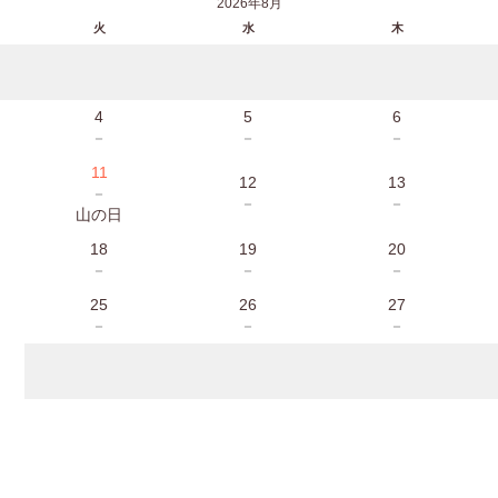
2026年8月
火
水
木
4
5
6
－
－
－
11
12
13
－
－
－
山の日
18
19
20
－
－
－
25
26
27
－
－
－