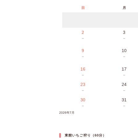
日
月
2
3
－
－
9
10
－
－
16
17
－
－
23
24
－
－
30
31
－
－
2026年7月
東館いちご狩り（60分）