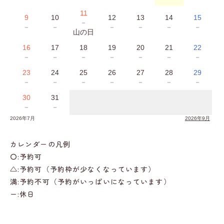
11
9
10
12
13
14
15
－
－
－
－
－
－
－
山の日
16
17
18
19
20
21
22
－
－
－
－
－
－
－
23
24
25
26
27
28
29
－
－
－
－
－
－
－
30
31
－
－
2026年7月
2026年9月
カレンダーの凡例
〇:予約可
△:予約可（予約枠が少なくなっています）
満:予約不可（予約がいっぱいになっています）
ー:休日