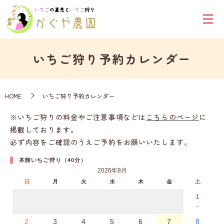
いちご狩り予約カレンダー
HOME
いちご狩り予約カレンダー
※いちご狩りの料金やご注意事項などは
こちらのページ
に
掲載しております。
必ず内容をご確認のうえご予約をお願いいたします。
本館いちご狩り（40分）
2026年8月
日
月
火
水
木
金
土
1
－
2
3
4
5
6
7
8