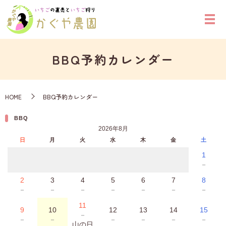
BBQ予約カレンダー
HOME
BBQ予約カレンダー
BBQ
2026年8月
日
月
火
水
木
金
土
1
－
2
3
4
5
6
7
8
－
－
－
－
－
－
－
11
9
10
12
13
14
15
－
－
－
－
－
－
－
山の日