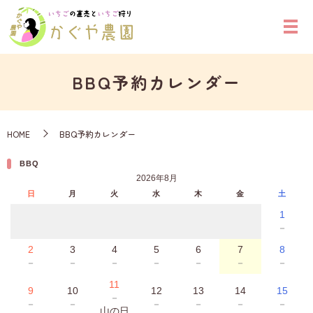
BBQ予約カレンダー
HOME
BBQ予約カレンダー
BBQ
2026年8月
日
月
火
水
木
金
土
1
－
2
3
4
5
6
7
8
－
－
－
－
－
－
－
11
9
10
12
13
14
15
－
－
－
－
－
－
－
山の日